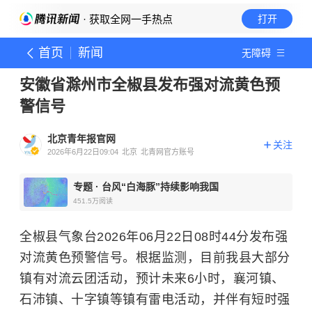
· 获取全网一手热点
打开
首页
新闻
无障碍
安徽省滁州市全椒县发布强对流黄色预
警信号
北京青年报官网
关注
2026年6月22日09:04
北京
北青网官方账号
专题
·
台风“白海豚”持续影响我国
451.5万
阅读
全椒县气象台2026年06月22日08时44分发布强
对流黄色预警信号。根据监测，目前我县大部分
镇有对流云团活动，预计未来6小时，襄河镇、
石沛镇、十字镇等镇有雷电活动，并伴有短时强