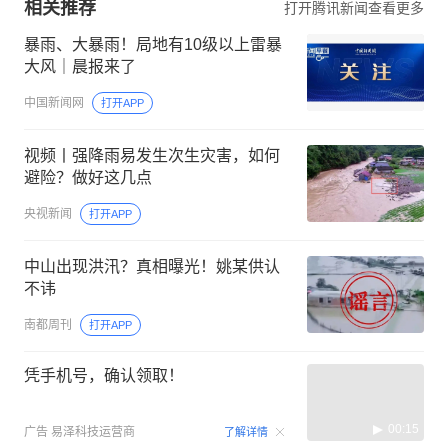
相关推荐
打开腾讯新闻查看更多
暴雨、大暴雨！局地有10级以上雷暴
大风｜晨报来了
中国新闻网
打开APP
视频丨强降雨易发生次生灾害，如何
避险？做好这几点
央视新闻
打开APP
中山出现洪汛？真相曝光！姚某供认
不讳
南都周刊
打开APP
凭手机号，确认领取！
00:15
广告
易泽科技运营商
了解详情