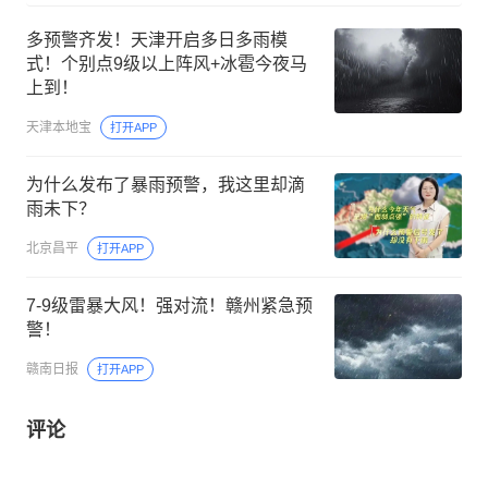
多预警齐发！天津开启多日多雨模
式！个别点9级以上阵风+冰雹今夜马
上到！
天津本地宝
打开APP
为什么发布了暴雨预警，我这里却滴
雨未下？
北京昌平
打开APP
7-9级雷暴大风！强对流！赣州紧急预
警！
赣南日报
打开APP
评论