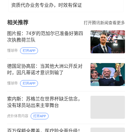
资质代办业务专业办，时效有保证
相关推荐
打开腾讯新闻查看更多
图片报：74岁的范加尔已准备好第四
次执教荷兰队
懂球帝
打开APP
德国足协高层：当其他大洲公开反对
时，因凡蒂诺才意识到输了
懂球帝
打开APP
索内斯：苏格兰在世界杯缺乏信念，
没有球员站出来主宰舞台
虎扑体育内容
打开APP
百万保额全覆盖，医疗险全面升级！