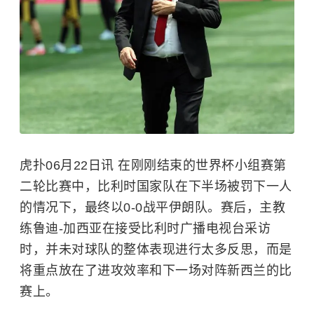
虎扑06月22日讯 在刚刚结束的世界杯小组赛第
二轮比赛中，比利时国家队在下半场被罚下一人
的情况下，最终以0-0战平伊朗队。赛后，主教
练鲁迪-加西亚在接受比利时广播电视台采访
时，并未对球队的整体表现进行太多反思，而是
将重点放在了进攻效率和下一场对阵新西兰的比
赛上。