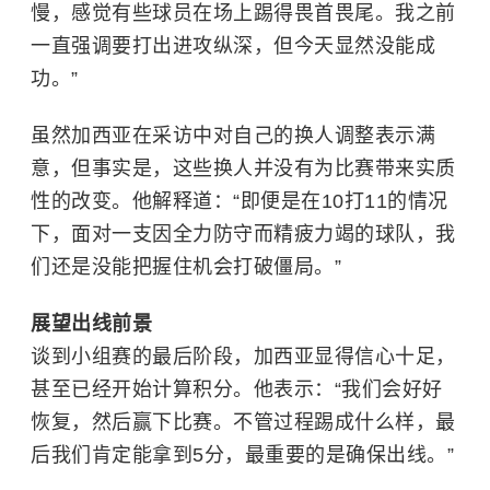
慢，感觉有些球员在场上踢得畏首畏尾。我之前
一直强调要打出进攻纵深，但今天显然没能成
功。”
虽然加西亚在采访中对自己的换人调整表示满
意，但事实是，这些换人并没有为比赛带来实质
性的改变。他解释道：“即便是在10打11的情况
下，面对一支因全力防守而精疲力竭的球队，我
们还是没能把握住机会打破僵局。”
展望出线前景
谈到小组赛的最后阶段，加西亚显得信心十足，
甚至已经开始计算积分。他表示：“我们会好好
恢复，然后赢下比赛。不管过程踢成什么样，最
后我们肯定能拿到5分，最重要的是确保出线。”