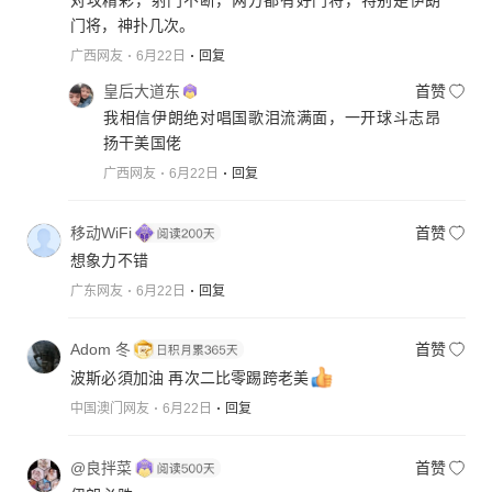
门将，神扑几次。
广西网友
6月22日
回复
皇后大道东
首赞
我相信伊朗绝对唱国歌泪流满面，一开球斗志昂
扬干美国佬
广西网友
6月22日
回复
移动WiFi
首赞
想象力不错
广东网友
6月22日
回复
Adom 冬
首赞
波斯必須加油 再次二比零踢跨老美
中国澳门网友
6月22日
回复
@良拌菜
首赞