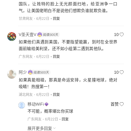
国队，让姓特的脸上无光颜面扫地，给亚洲争一口
气，让美国佬明白不是说他们想欺负谁就欺负谁。
甘肃网友
6月22日
回复
V圣天壹V
10
如果他们真遇到美国，不要指望能赢，到时在全世界
面前输给美利坚，还不如小组第二遇到其他队。
广东网友
6月22日
回复
阿少
10
如果真能相碰，那真是命运安排，火星撞地球，绝对
吸睛！热搜第一！
湖北网友
6月22日
回复
移动WiFi
首赞
不可能，概率堪比你买球
广东网友
6月22日
回复
展开更多回复