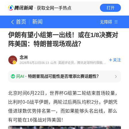
· 获取全网一手热点
打开
首页
新闻
无障碍
伊朗有望小组第一出线！或在1/8决赛对
阵美国：特朗普现场观战？
念洲
关注
2026年6月22日06:13
山东
英超评论员，腾讯足球特约撰稿人
体育领域创作者
问AI
·
特朗普观战可能性是否增添比赛话题性？
北京时间6月22日，世界杯G组第二轮结束首场较量，
比利时0-0战平伊朗，两轮过后两队均积2分。伊朗凭
借进球数优势排名第一，而如果能够头名出线，那么
有可能在16强战对阵美国！