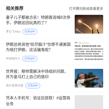
相关推荐
打开腾讯新闻查看更多
妻子儿子都被点名！特朗普连喊8次停
手，伊朗这回玩真的了？
李云飞Afey
打开APP
伊朗总统说他“绞尽脑汁”也想不通美国
为啥打伊朗，这话骗鬼呢？
环球局内人
打开APP
世界报：穆帅需解决中场组织问题，
并为皇马打上自己的烙印
虎扑体育内容
打开APP
凭本人手机号：验证后获取！#运营商
业务