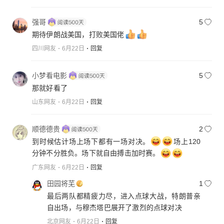
强哥
5
期待伊朗战美国，打败美国佬
四川网友
6月22日
回复
小梦看电影
5
那就好看了
山东网友
6月22日
回复
顺德德贵
2
到时候估计场上场下都有一场对决。
场上120
分钟不分胜负。场下就自由搏击加时赛。
广东网友
6月22日
回复
田园将芜
1
最后两队都精疲力尽，进入点球大战，特朗普亲
自出场，与穆杰塔巴展开了激烈的点球对决
北京网友
6月22日
回复