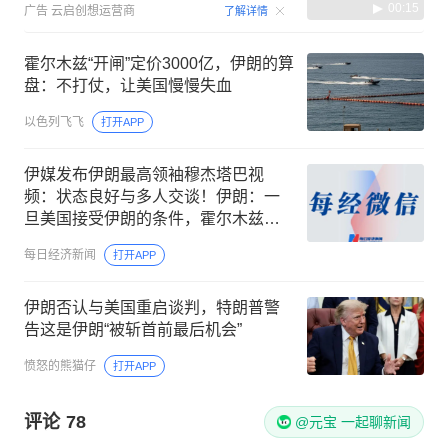
00:15
广告
云启创想运营商
了解详情
霍尔木兹“开闸”定价3000亿，伊朗的算
盘：不打仗，让美国慢慢失血
以色列飞飞
打开APP
伊媒发布伊朗最高领袖穆杰塔巴视
频：状态良好与多人交谈！伊朗：一
旦美国接受伊朗的条件，霍尔木兹必
将重新开放
每日经济新闻
打开APP
伊朗否认与美国重启谈判，特朗普警
告这是伊朗“被斩首前最后机会”
愤怒的熊猫仔
打开APP
评论
78
@元宝 一起聊新闻