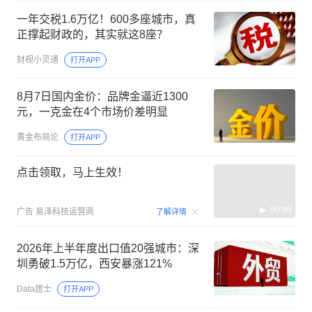
一年交税1.6万亿！600多座城市，真
正撑起财政的，其实就这8座？
财视小灵通
打开APP
8月7日国内金价：品牌金逼近1300
元，一克金在4个市场价差明显
黄金布局论
打开APP
点击领取，马上生效！
00:09
广告
易泽科技运营商
了解详情
2026年上半年度出口值20强城市：深
圳勇破1.5万亿，西安暴涨121%
Data居士
打开APP