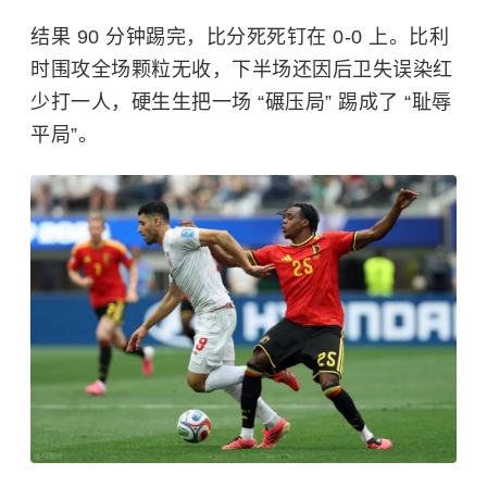
结果 90 分钟踢完，比分死死钉在 0-0 上。比利
时围攻全场颗粒无收，下半场还因后卫失误染红
少打一人，硬生生把一场 “碾压局” 踢成了 “耻辱
平局”。