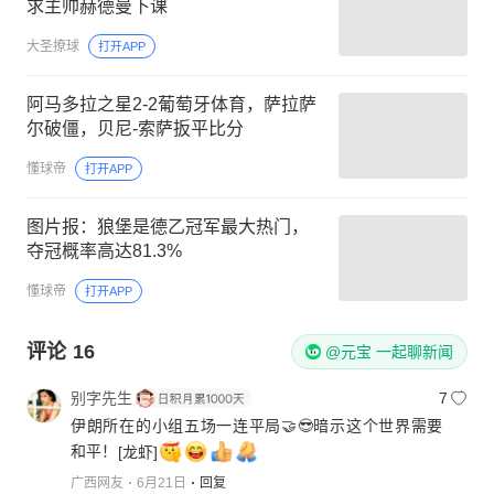
求主帅赫德曼下课
大圣撩球
打开APP
阿马多拉之星2-2葡萄牙体育，萨拉萨
尔破僵，贝尼-索萨扳平比分
懂球帝
打开APP
图片报：狼堡是德乙冠军最大热门，
夺冠概率高达81.3%
懂球帝
打开APP
评论
16
@元宝 一起聊新闻
别字先生
7
伊朗所在的小组五场一连平局🤝😎暗示这个世界需要
和平！
[龙虾]
广西网友
6月21日
回复