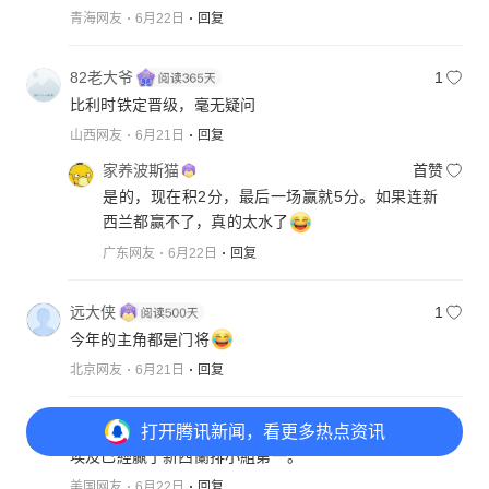
青海网友
6月22日
回复
82老大爷
1
比利时铁定晋级，毫无疑问
山西网友
6月21日
回复
家养波斯猫
首赞
是的，现在积2分，最后一场赢就5分。如果连新
西兰都赢不了，真的太水了
广东网友
6月22日
回复
远大侠
1
今年的主角都是门将
北京网友
6月21日
回复
Man Lap Lee 李民立
首赞
打开
腾讯新闻，看更多热点资讯
埃及已經贏了新西蘭排小組第一。
美国网友
6月22日
回复