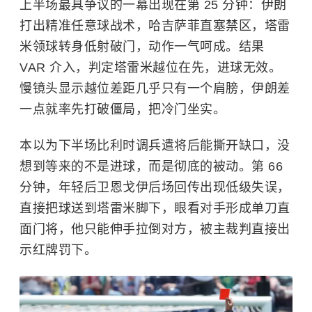
上半场最具争议的一幕出现在第 25 分钟：伊朗
打出精准任意球战术，哈吉萨菲直塞禁区，塔雷
米领球转身低射破门，动作一气呵成。结果
VAR 介入，判定塔雷米越位在先，进球无效。
慢镜头显示越位差距几乎只有一个肩膀，伊朗差
一点就率先打破僵局，把冷门坐实。
本以为下半场比利时调兵遣将后能撕开缺口，没
想到等来的不是进球，而是彻底的被动。第 66
分钟，年轻后卫恩戈伊后场回传出现低级失误，
直接把球送到塔雷米脚下，眼看对手形成单刀直
面门将，他只能伸手拉倒对方，被主裁判直接出
示红牌罚下。