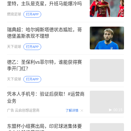
里特，主队是克星，升班马能爆冷吗
燃烧足球
打开APP
瑞典超：哈尔姆斯塔德状态尴尬，哥
德堡盖斯表现不理想
天下说球
打开APP
德乙：圣保利vs菲尔特，谁能获得赛
季开门红？
天下说球
打开APP
凭本人手机号：验证后获取！#运营商
业务
00:15
广告
云启创想运营商
了解详情
东盟杯小组赛出局，印尼球迷集体要