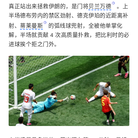
真正站出来拯救伊朗的，是门将
贝兰万德
。上
半场德布劳内的禁区劲射、德克伊珀的近距离补
射、
蒂莱曼斯
的弧线球兜射，全被他单掌化
解，半场就贡献 4 次高质量扑救，把比利时的必
进球挨个拒之门外。