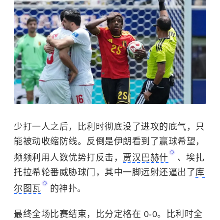
少打一人之后，比利时彻底没了进攻的底气，只
能被动收缩防线。反倒是伊朗看到了赢球希望，
频频利用人数优势打反击，
贾汉巴赫什
、埃扎
托拉希轮番威胁球门，其中一脚远射还逼出了
库
尔图瓦
的神扑。
最终全场比赛结束，比分定格在 0-0。比利时全