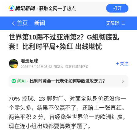
· 获取全网一手热点
打开
首页
新闻
无障碍
世界第10踢不过亚洲第2？G组彻底乱
套！比利时平局+染红 出线堪忧
看透足球
关注
2026年6月22日05:42
加拿大
体育领域创作者
问AI
·
比利时黄金一代老化如何导致进攻乏力？
70% 控球、23 脚射门、对面全队身价还没你一
个零头多，结果不仅赢不了，还赔上一张直红。
两连平积 2 分，曾经稳坐世界第一的欧洲红魔，
现在连小组出线都要算数学题了。