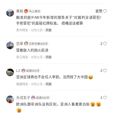
果核
首赞
触发的是IFAB今年新增的那条关于"对裁判言语冒犯/
手势冒犯"的直接红牌标准。 捂嘴说话都算
贵州网友
6月21日
回复
百草
2
冒着敌人的炮火前进
浙江网友
6月21日
回复
LZ
2
亚洲足球再也不会任人宰割，当然除了大中国
福建网友
6月21日
回复
天戌玄子
1
欧洲队跟非洲队没有区别，亚洲人看着更白些