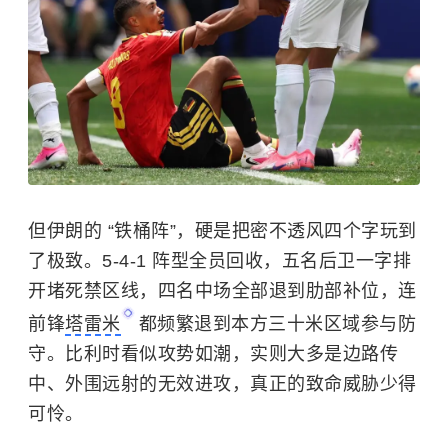
但伊朗的 “铁桶阵”，硬是把密不透风四个字玩到
了极致。5-4-1 阵型全员回收，五名后卫一字排
开堵死禁区线，四名中场全部退到肋部补位，连
前锋
塔雷米
都频繁退到本方三十米区域参与防
守。
比利时
看似攻势如潮，实则大多是边路传
中、外围远射的无效进攻，真正的致命威胁少得
可怜。