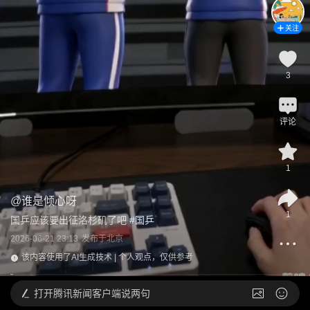
关注
3
评论
1
@
谁是倾心呀
1
国乒应该要出征洛杉矶了吧
 #
国乒
2026-06-21 23:13
发布于
北京
该内容使用了AI生成技术 | 个人观点，仅供参考
打开
腾讯新闻客户端说两句