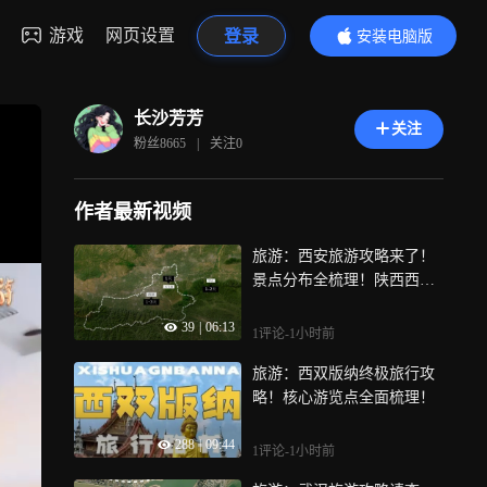
游戏
网页设置
登录
安装电脑版
内容更精彩
长沙芳芳
关注
粉丝
8665
|
关注
0
作者最新视频
旅游：西安旅游攻略来了！
景点分布全梳理！陕西西安
旅游攻略
39
|
06:13
1评论
-1小时前
旅游：西双版纳终极旅行攻
略！核心游览点全面梳理！
288
|
09:44
1评论
-1小时前