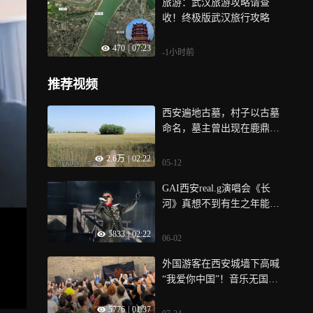
旅游：武汉旅游攻略请查
收！终极版武汉旅行攻略
470
|
07:23
-1小时前
推荐视频
西安遍地古墓，村子以古墓
命名，墓主曾出现在鹿鼎记
中
2.6万
|
02:22
05-12
GAI西安real.g演唱会《长
河》真想不到有生之年能听
到这首
5833
|
02:22
06-02
外国游客在西安城墙下高喊
“我爱你中国”！音乐无国
界，这一幕太燃了
5776
|
01:37