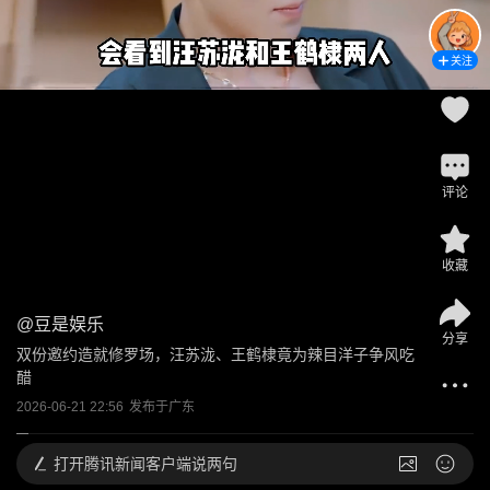
关注
评论
收藏
@
豆是娱乐
分享
双份邀约造就修罗场，汪苏泷、王鹤棣竟为辣目洋子争风吃
醋
2026-06-21 22:56
发布于
广东
打开
腾讯新闻客户端说两句