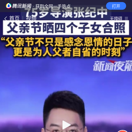
· 获取全网一手热点
打开
首页
视频
无障碍