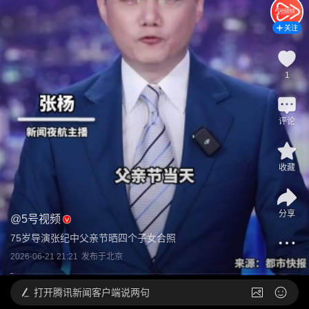
关注
1
评论
收藏
分享
@
5号视频
75岁导演张纪中父亲节晒四个子女合照
2026-06-21 21:21
发布于
北京
打开
腾讯新闻客户端说两句