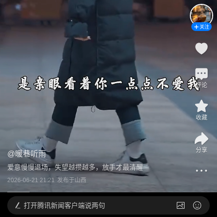
关注
评论
收藏
分享
@
暖巷听雨
爱意慢慢退场，失望越攒越多，放手才最清醒
2026-06-21 21:21
发布于
山西
打开
腾讯新闻客户端说两句