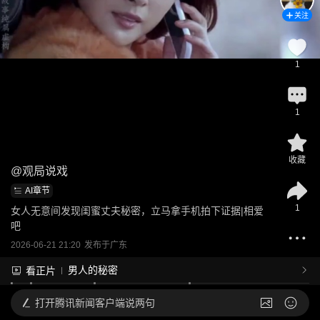
关注
1
1
收藏
@
观局说戏
AI章节
1
女人无意间发现闺蜜丈夫秘密，立马拿手机拍下证据|相爱
吧
2026-06-21 21:20
发布于
广东
男人的秘密
看正片
打开
腾讯新闻客户端说两句