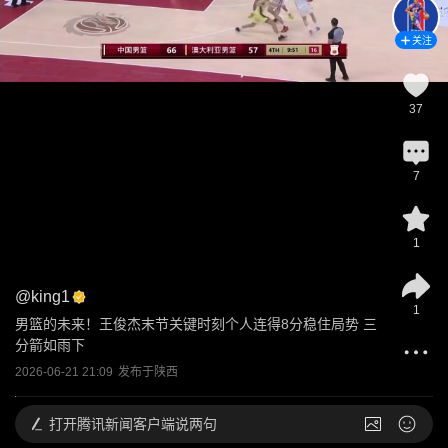
关注
37
7
1
@
king1
1
男篮的未来！王俊杰末节关键时刻个人连得8分稳住局势 三
分箭如雨下
2026-06-21 21:09
发布于
陕西
打开
腾讯新闻客户端说两句