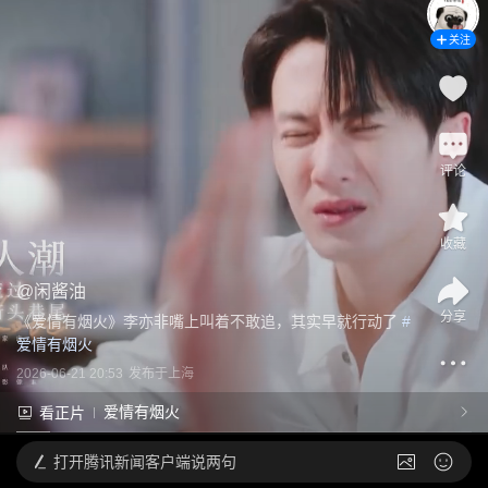
关注
评论
收藏
@
闲酱油
分享
《爱情有烟火》李亦非嘴上叫着不敢追，其实早就行动了
 #
爱情有烟火
2026-06-21 20:53
发布于
上海
爱情有烟火
看正片
打开
腾讯新闻客户端说两句