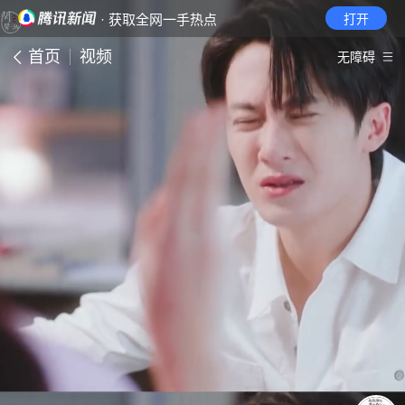
· 获取全网一手热点
打开
首页
视频
无障碍