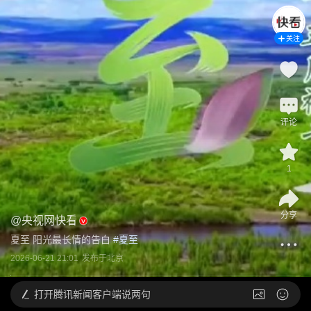
关注
评论
1
分享
@
央视网快看
夏至 阳光最长情的告白
 #
2026-06-21 21:01
发布于
北京
打开
腾讯新闻客户端说两句