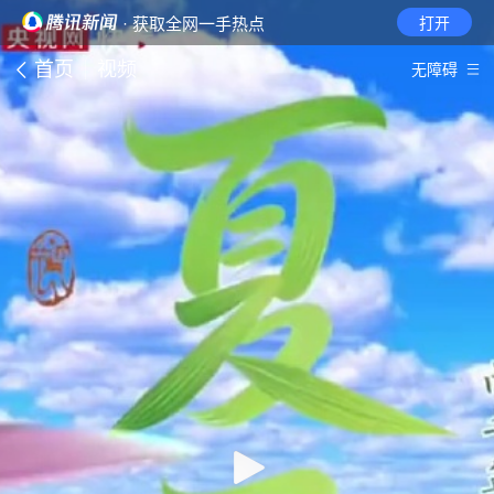
· 获取全网一手热点
打开
首页
视频
无障碍