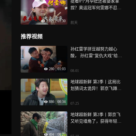
挺着8个月孕肚还被婆家拿
捏？奥运冠军何雯娜不忍
了：那我们还退亲呢
2.0万
|
01:30
前天
推荐视频
孙红雷学拼豆越努力越心
酸， 孙红雷“复仇大戏”给郭
京飞卸妆《地球超新鲜2》
280
|
01:03
08-01
地球超新鲜 第2季丨这局比
划猜词太诡异！郭京飞蹲坑
姿势秒猜拉丁舞
886
|
00:34
07-25
地球超新鲜 第2季丨郭京飞
又听见墙角了，获得年轻组
的信息
494
|
00:27