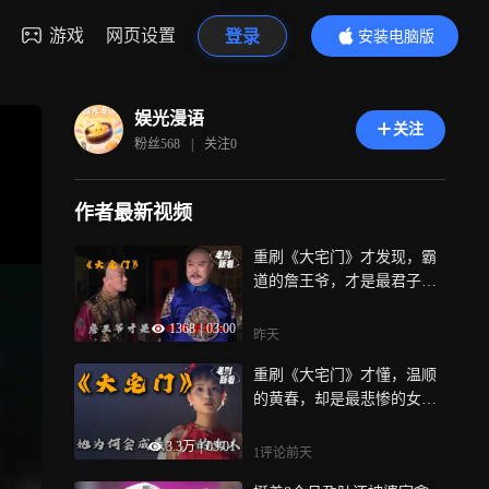
游戏
网页设置
登录
安装电脑版
内容更精彩
娱光漫语
关注
粉丝
568
|
关注
0
作者最新视频
重刷《大宅门》才发现，霸
道的詹王爷，才是最君子的
人丨老剧新看
1368
|
03:00
昨天
重刷《大宅门》才懂，温顺
的黄春，却是最悲惨的女人
丨老剧新看
3.3万
|
03:01
1评论
前天