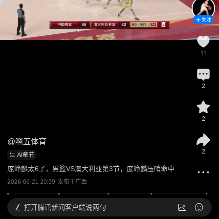
关注
11
2
2
@
啊五体育
2
AI章节
庞峥麟太6了，男篮VS澳大利亚第3节，庞峥麟压哨命中
2026-06-21 20:59
发布于
广西
打开
腾讯新闻客户端说两句