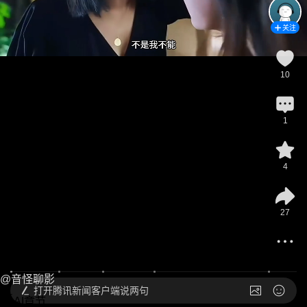
关注
10
1
4
27
@
音怪聊影
打开
腾讯新闻客户端说两句
AI章节