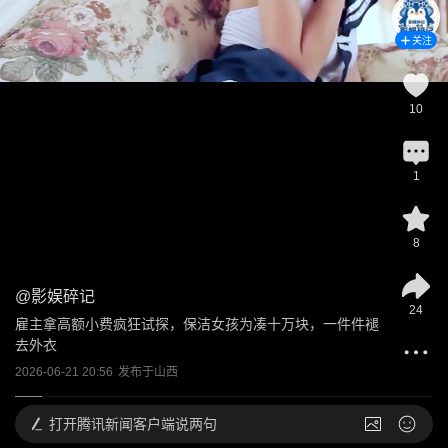
关注
10
1
8
@
影娱碎记
24
雇主拿高额小费疯狂试探，保洁女孩为凑十万块，一件件褪
去外衣
2026-06-21 20:56
发布于
山西
打开
腾讯新闻客户端说两句