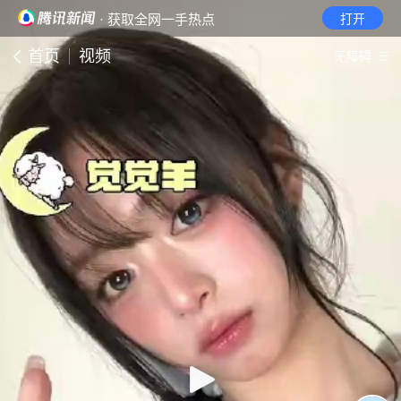
· 获取全网一手热点
打开
首页
视频
无障碍