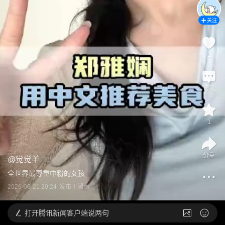
关注
1
评论
1
分享
@
觉觉羊
全世界最尊重中粉的女孩
2026-06-21 20:24
发布于
湖南
打开
腾讯新闻客户端说两句