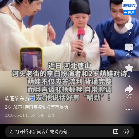
关注
12
评论
1
分享
@
速豹东方
2岁萌娃对诗自带腔调被夸有嚼劲
2026-06-21 18:55
发布于
山东
打开
腾讯新闻客户端说两句