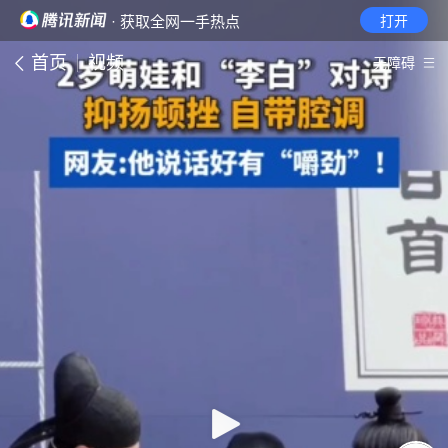
· 获取全网一手热点
打开
首页
视频
无障碍