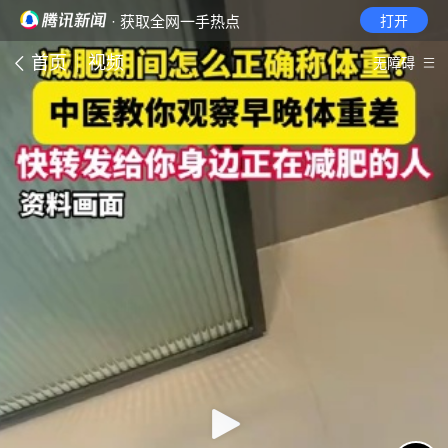
· 获取全网一手热点
打开
首页
视频
无障碍