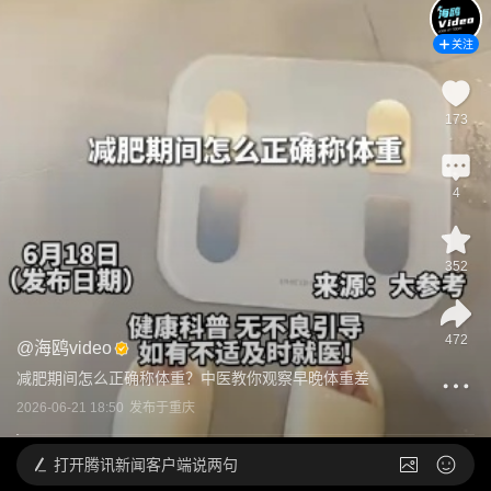
关注
173
4
352
472
@
海鸥video
减肥期间怎么正确称体重？中医教你观察早晚体重差
2026-06-21 18:50
发布于
重庆
打开
腾讯新闻客户端说两句