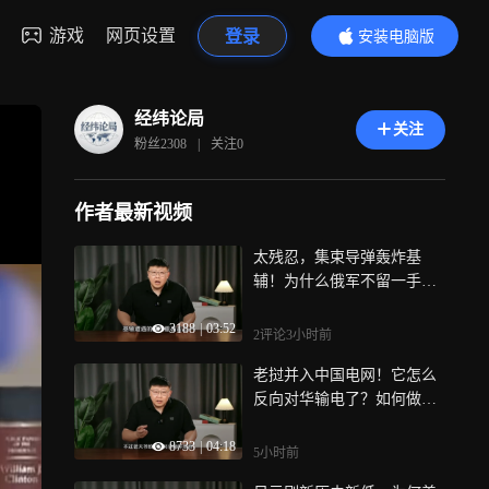
游戏
网页设置
登录
安装电脑版
内容更精彩
经纬论局
关注
粉丝
2308
|
关注
0
作者最新视频
太残忍，集束导弹轰炸基
辅！为什么俄军不留一手
了？
3188
|
03:52
2评论
3小时前
老挝并入中国电网！它怎么
反向对华输电了？如何做到
的？
8733
|
04:18
5小时前