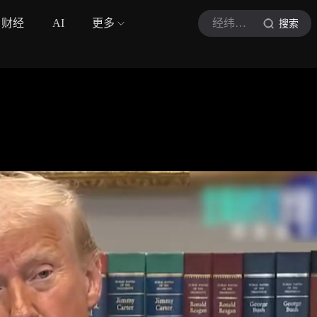
财经
AI
更多
经纬论局
搜索