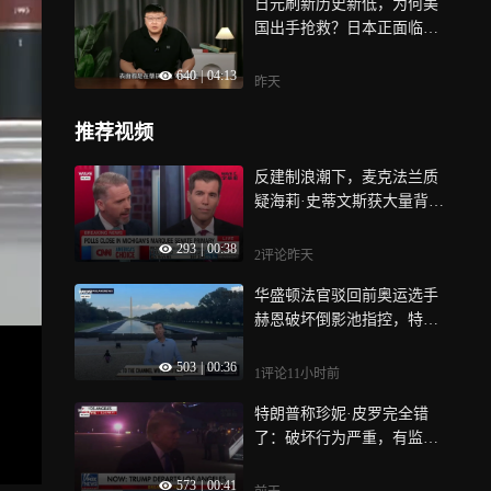
日元刷新历史新低，为何美
国出手抢救？日本正面临怎
样的危机？
640
|
04:13
昨天
推荐视频
反建制浪潮下，麦克法兰质
疑海莉·史蒂文斯获大量背
书：是否适得其反？
293
|
00:38
2评论
昨天
华盛顿法官驳回前奥运选手
赫恩破坏倒影池指控，特朗
普再遭挫败
503
|
00:36
1评论
11小时前
特朗普称珍妮·皮罗完全错
了：破坏行为严重，有监控
和证人，是否留任未定
573
|
00:41