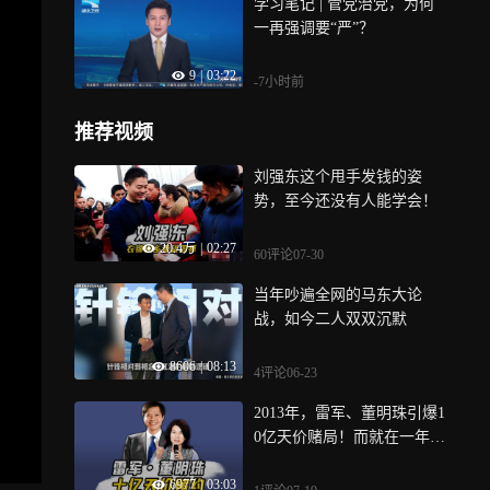
学习笔记 | 管党治党，为何
一再强调要“严”？
9
|
03:22
-7小时前
推荐视频
刘强东这个甩手发钱的姿
势，至今还没有人能学会！
20.4万
|
02:27
60评论
07-30
当年吵遍全网的马东大论
战，如今二人双双沉默
8606
|
08:13
4评论
06-23
2013年，雷军、董明珠引爆1
0亿天价赌局！而就在一年
前，马云和王健林刚立下1亿
6977
|
03:03
赌约...