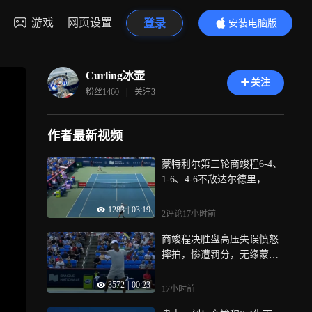
游戏
网页设置
登录
安装电脑版
内容更精彩
Curling冰壶
关注
粉丝
1460
|
关注
3
作者最新视频
蒙特利尔第三轮商竣程6-4、
1-6、4-6不敌达尔德里，无
缘16强
1283
|
03:19
2评论
17小时前
商竣程决胜盘高压失误愤怒
摔拍，惨遭罚分，无缘蒙特
利尔16强！
3572
|
00:23
17小时前