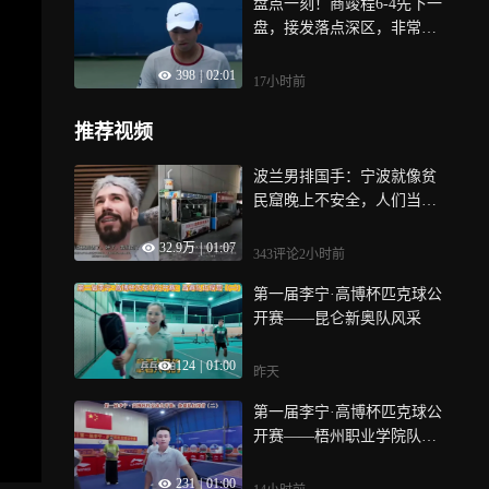
盘点一刻！商竣程6-4先下一
盘，接发落点深区，非常好
的战术执行
398
|
02:01
17小时前
推荐视频
波兰男排国手：宁波就像贫
民窟晚上不安全，人们当街
吐痰 远不如日本
32.9万
|
01:07
343评论
2小时前
第一届李宁·高博杯匹克球公
开赛——昆仑新奥队风采
124
|
01:00
昨天
第一届李宁·高博杯匹克球公
开赛——梧州职业学院队风
采
231
|
01:00