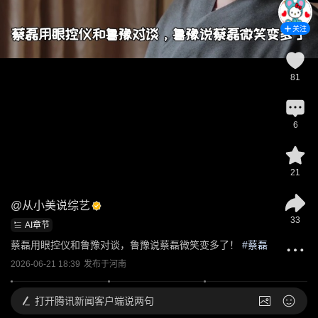
关注
81
6
21
@
从小美说综艺
33
AI章节
蔡磊用眼控仪和鲁豫对谈，鲁豫说蔡磊微笑变多了！
 #
蔡磊
2026-06-21 18:39
发布于
河南
打开
腾讯新闻客户端说两句