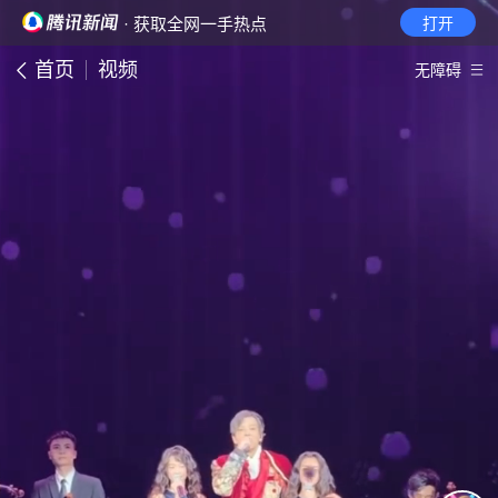
· 获取全网一手热点
打开
首页
视频
无障碍