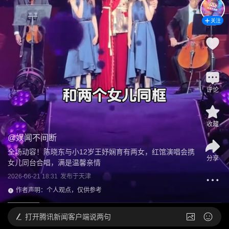
关注
1
评论
收藏
@
娱闻不间断
全场动容！陈晓东与小12岁王妤娴育有两女，红馆演唱会携
分享
女儿同台合唱，满是温馨亲情
2026-06-21 18:31
发布于
天津
作者声明：个人观点，仅供参考
打开
腾讯新闻客户端说两句