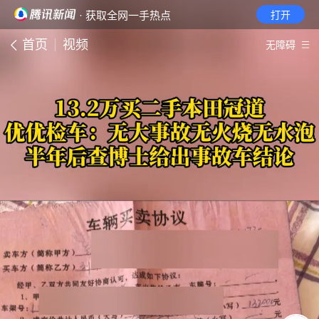
· 获取全网一手热点
打开
首页
视频
无障碍