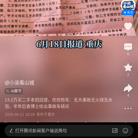
关注
22
6
2
@
小渝看山城
AI章节
4
13.2万买二手本田冠道，优优检车：无大事故无火烧无水
泡，半年后查博士给出事故车结论
2026-06-21 18:28
发布于
重庆
打开
腾讯新闻客户端说两句