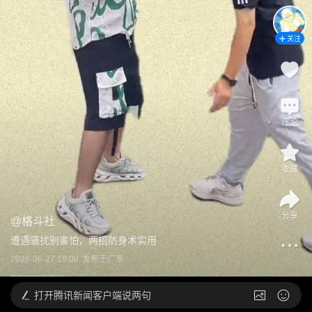
关注
评论
收藏
分享
@
格斗社
遭遇骚扰别害怕，两招防身术实用
2026-06-27 19:00
发布于
广东
打开
腾讯新闻客户端说两句