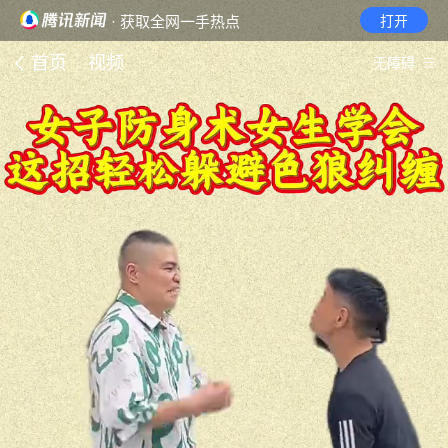
· 获取全网一手热点
打开
首页
视频
无障碍