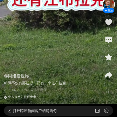
关注
29
6
2
@
阿维看世界
9
新疆不仅有那拉提，还有一个江布拉克
2026-06-21 17:43
发布于
新疆
个人观点，仅供参考
打开
腾讯新闻客户端说两句