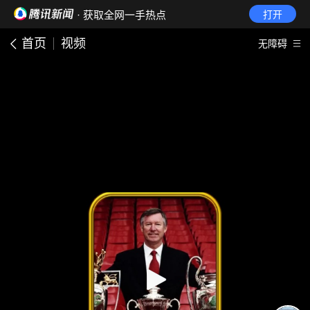
· 获取全网一手热点
打开
首页
视频
无障碍