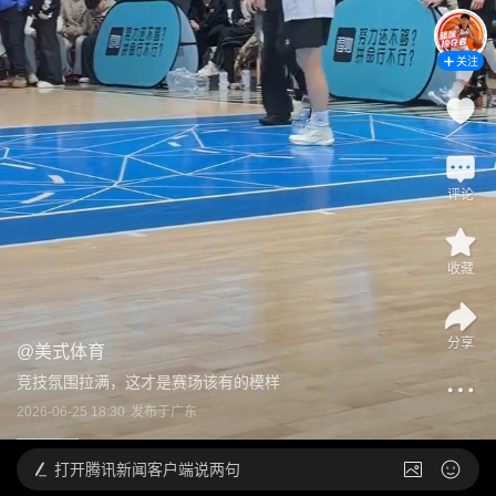
关注
评论
收藏
分享
@
美式体育
竞技氛围拉满，这才是赛场该有的模样
2026-06-25 18:30
发布于
广东
打开
腾讯新闻客户端说两句