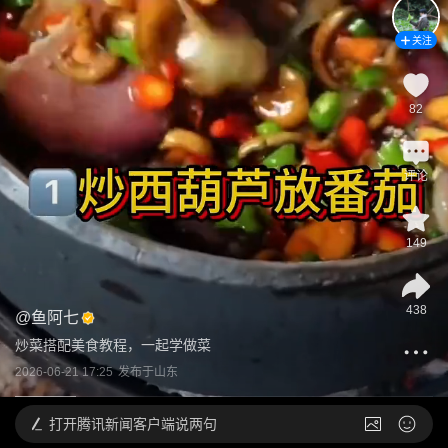
关注
82
评论
149
438
@
鱼阿七
炒菜搭配美食教程，一起学做菜
2026-06-21 17:25
发布于
山东
打开
腾讯新闻客户端说两句