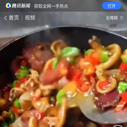
· 获取全网一手热点
打开
首页
视频
无障碍