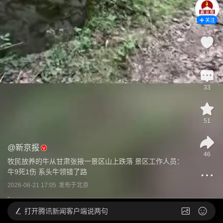
关注
448
33
51
@
新京报
46
牧民放养的牛从甘肃张掖一景区山上跌落 景区工作人员：
牛9死1伤 系头牛领错了路
2026-06-21 17:05
发布于
北京
打开
腾讯新闻客户端说两句