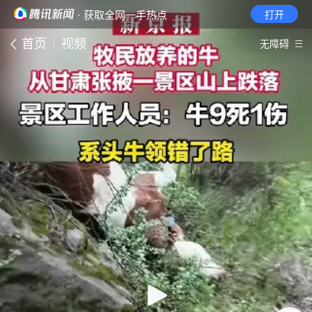
· 获取全网一手热点
打开
首页
视频
无障碍