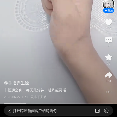
关注
122
9
63
181
@
手指养生操
十指通全身！每天几分钟，越练越灵活
2026-06-22 11:00
发布于
安徽
打开
腾讯新闻客户端说两句