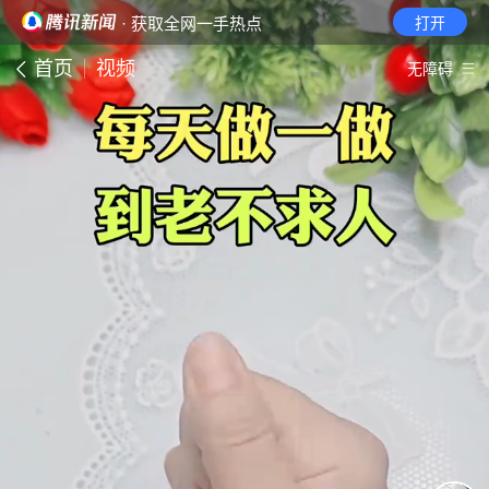
· 获取全网一手热点
打开
首页
视频
无障碍