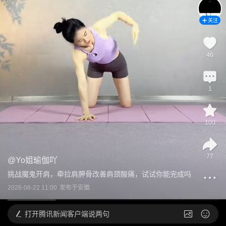
关注
46
1
100
77
@
Yo姐瑜伽吖
挑战魔鬼开肩，牵拉肩胛骨改善肩颈酸痛，试试你能完成吗
2026-06-22 11:00
发布于
安徽
打开
腾讯新闻客户端说两句