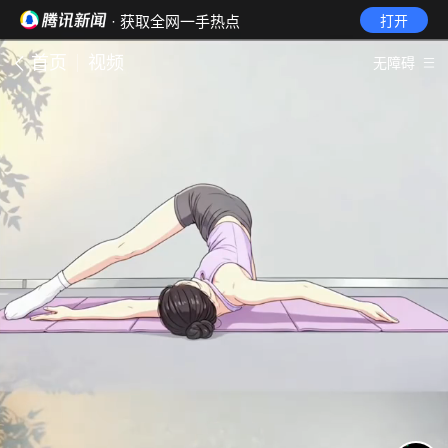
· 获取全网一手热点
打开
首页
视频
无障碍