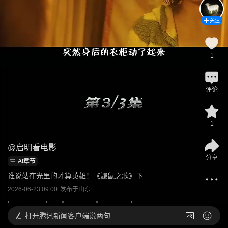
关注
1
评论
1
@
启明看电影
分享
AI章节
谁说站在光里的才算英雄！《鼹鼠之歌》下
2026-06-23 09:00
发布于
山东
打开
腾讯新闻客户端说两句