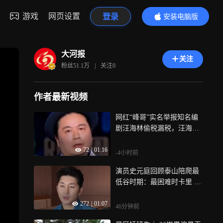
游戏
网页设置
登录
安装电脑版
内容更精彩
大河报
关注
粉丝
51.1万
|
关注
0
作者最新视频
网红“峰哥”实名举报知名编
剧汪海林偷税漏税，汪海林
回应：某些网红为了流量炒
72
|
01:16
作，该事件仅处于举报受理
-4小时前
阶段，暂无官方调查结论
演员史元庭回顾泰山陪爬最
低谷时期：最困难时卡里 只
剩2万元，眼看坐吃山空
272
|
01:07
46分钟前