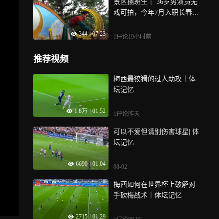
景区插班生｜ 36岁男演员无
戏可拍，今年7月入职长春市
动植物公园担任二郎神NP
344
|
07:23
C，在景区，他经历过舞台
1评论
19小时前
冷场和观众搅局，也因粉丝
捧场感动落泪，他首次谈及
推荐视频
薪资待遇，称能多赚钱也不
敢花……
梅西最狡猾的过人助攻｜体
坛记忆
1.8万
|
01:52
1评论
昨天
可以不爱但请别伤害球星| 体
坛记忆
6690
|
01:04
08-02
梅西如何在世界杯上破解对
手砍梅战术｜体坛记忆
2715
|
01:29