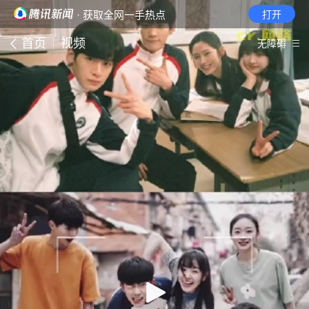
· 获取全网一手热点
打开
首页
视频
无障碍