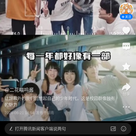
关注
评论
收藏
@
二花喵呜酱
分享
让屏幕外的我们回想起自己的少年时代，这是校园群像独有
的魅力
2026-06-21 14:54
发布于
湖南
打开
腾讯新闻客户端说两句