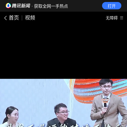
· 获取全网一手热点
打开
首页
视频
无障碍