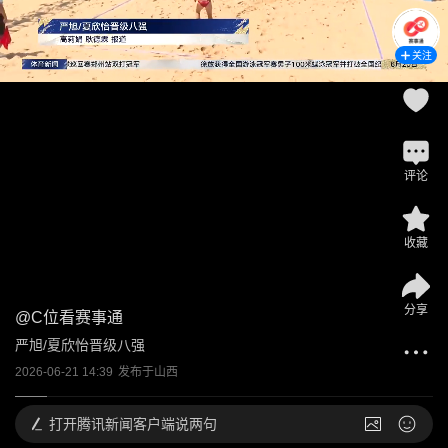
关注
评论
收藏
分享
@
C位看赛事通
严旭/夏欣怡晋级八强
2026-06-21 14:39
发布于
山西
打开
腾讯新闻客户端说两句