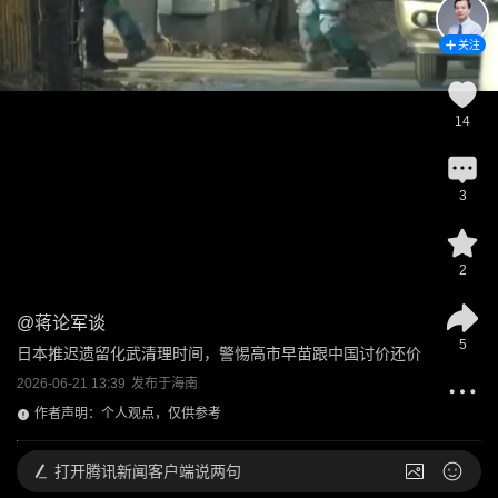
关注
14
3
2
@
蒋论军谈
5
日本推迟遗留化武清理时间，警惕高市早苗跟中国讨价还价
2026-06-21 13:39
发布于
海南
作者声明：个人观点，仅供参考
打开
腾讯新闻客户端说两句