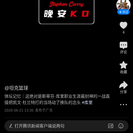
关注
4
评论
收藏
@
坦克篮球
分享
体坛记忆｜这绝对是斯蒂芬·库里职业生涯最封神的一战直
接把凯文·杜兰特打的当场动了换队的念头
 #
库里
2026-06-21 13:36
发布于
广东
打开
腾讯新闻客户端说两句