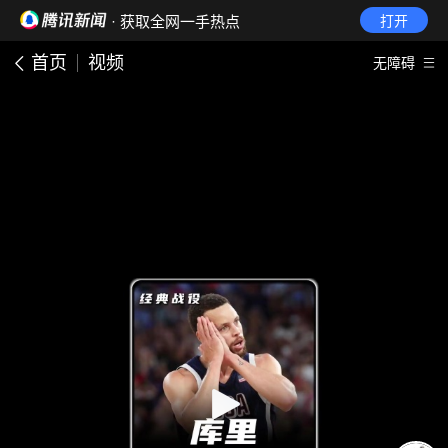
· 获取全网一手热点
打开
首页
视频
无障碍