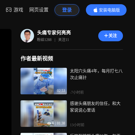
游戏
网页设置
登录
安装电脑版
内容更精彩
头痛专家何亮亮
关注
粉丝
1288
|
关注
11
作者最新视频
太阳穴头痛4年，每月打七八
次止痛针
02:53
-7小时前
感谢头痛朋友的信任，和大
家说说心里话
6
|
01:38
13小时前