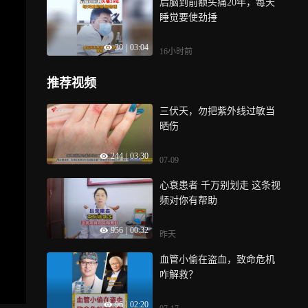
后脑到前额头痛20年，每天
睡觉要使劲捶
30
|
03:04
16小时前
推荐视频
三伏天，勿把紫外线过敏当
晒伤
244
|
03:30
07-09
心衰患者 千万别划走 这条视
频对你有帮助
956
|
00:32
昨天
血管小偷在盗血，致命危机
咋解救？
96
|
02:20