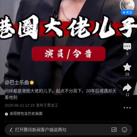
关注
142
5
28
@
巴士乐曲
同样都是港圈大佬的儿子，起点不分高下，20年后境遇却天
11
差地别
2026-06-21 12:19
发布于
黑龙江
该视频包含历史画面
打开
腾讯新闻客户端说两句