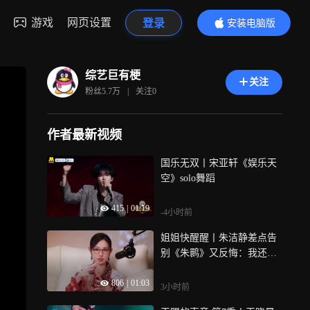
游戏
网页设置
登录
安装电脑版
内容更精彩
综艺巨有梗
关注
粉丝
5.7万
|
关注
0
作者最新视频
国乐无双丨宋亚轩《娱乐天
空》solo舞蹈
415
|
01:19
-4小时前
姐姐快醒醒丨朱洁静差点告
别《朱鹮》又反悔：我还想
跳
806
|
01:03
3小时前