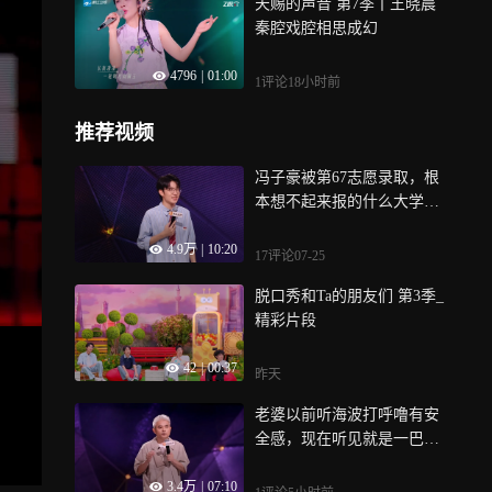
天赐的声音 第7季丨王晓晨
秦腔戏腔相思成幻
4796
|
01:00
1评论
18小时前
推荐视频
冯子豪被第67志愿录取，根
本想不起来报的什么大学丨
脱友3纯享
4.9万
|
10:20
17评论
07-25
脱口秀和Ta的朋友们 第3季_
精彩片段
42
|
00:37
昨天
老婆以前听海波打呼噜有安
全感，现在听见就是一巴掌
｜脱友3纯享
3.4万
|
07:10