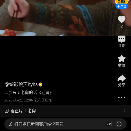
关注
2
评论
收藏
@
绘影绘声hyhs
分享
二胖只听老舅的话《老舅》
2026-06-21 12:06
发布于
山东
老舅
看正片
打开
腾讯新闻客户端说两句