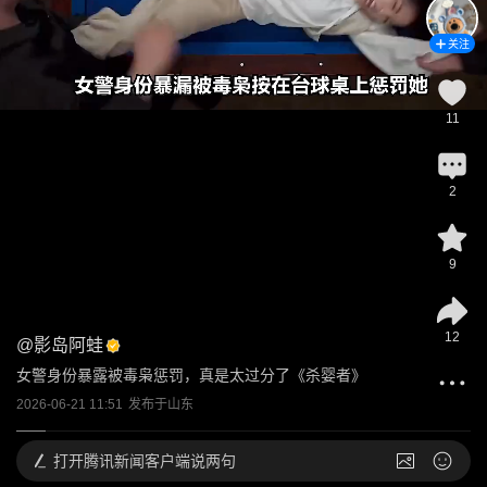
关注
11
2
9
12
@
影岛阿蛙
女警身份暴露被毒枭惩罚，真是太过分了《杀婴者》
2026-06-21 11:51
发布于
山东
打开
腾讯新闻客户端说两句