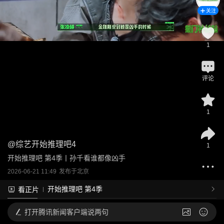
关注
1
评论
1
@
综艺开始推理吧4
1
开始推理吧 第4季丨孙千看谁都像凶手
2026-06-21 11:49
发布于
北京
开始推理吧 第4季
看正片
打开
腾讯新闻客户端说两句