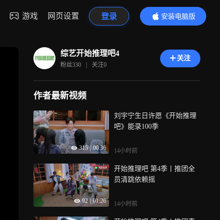
游戏
网页设置
登录
安装电脑版
内容更精彩
综艺开始推理吧4
关注
粉丝
330
|
关注
0
作者最新视频
刘宇宁生日许愿《开始推理
吧》能录100季
315
|
00:36
14小时前
开始推理吧 第4季丨推团全
员清跳依赖摇
92
|
01:26
14小时前