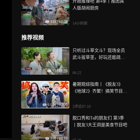
开始推理吧 第4季丨推团真
人版胡闹厨房
110
|
01:38
14小时前
推荐视频
只听过斗草文斗？现场全员
武斗拔草茎，好玩还能疏通
气血丨夕阳红
37
|
01:59
06-22
暑期观综指南丨《脱友3》
《地球2》齐聚！搞笑节目大
推荐
6.0万
|
02:05
2评论
07-10
脱口秀和Ta的朋友们 第3季
丨脱友3大王洞是美食节目吧
318
|
01:10